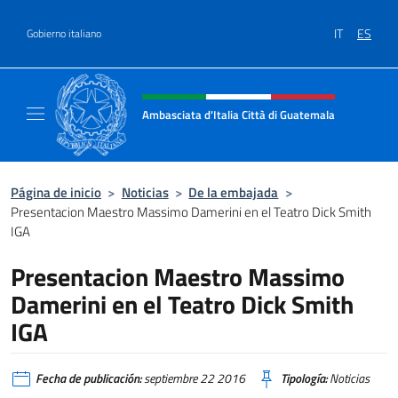
Saltar al contenido
IT
ES
Gobierno italiano
Encabezado del sitio web, redes
Ambasciata d'Italia Città di Guatemala
Sito Ufficiale Ambasciata d'Italia Città di 
Página de inicio
>
Noticias
>
De la embajada
>
Presentacion Maestro Massimo Damerini en el Teatro Dick Smith
IGA
Presentacion Maestro Massimo
Damerini en el Teatro Dick Smith
IGA
Fecha de publicación:
septiembre 22 2016
Tipología:
Noticias