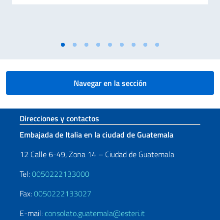
Navegar en la sección
Sezione footer
Direcciones y contactos
Embajada de Italia en la ciudad de Guatemala
12 Calle 6-49, Zona 14 – Ciudad de Guatemala
Tel:
0050222133000
Fax:
0050222133027
E-mail:
consolato.guatemala@esteri.it