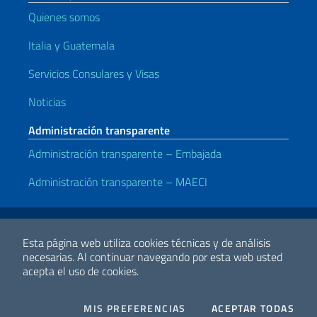
Quienes somos
Italia y Guatemala
Servicios Consulares y Visas
Noticias
Administración transparente
Administración transparente – Embajada
Administración transparente – MAECI
Enlaces útiles
Note legali
Privacy e cookie policy
Dichiarazione di accessibilità
Esta página web utiliza cookies técnicas y de análisis
necesarias.
Al continuar navegando por esta web usted
acepta el uso de cookies.
2026 Derechos de Autor Ministerio de Relaciones Exteriores y
Cooperación Internacional
COOKIES
I CO
MIS PREFERENCIAS
ACEPTAR TODAS