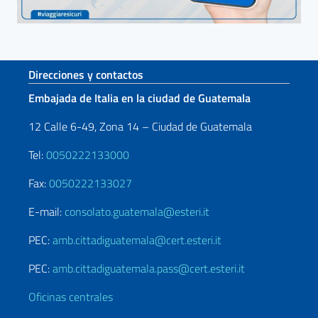
Sezione footer
Direcciones y contactos
Embajada de Italia en la ciudad de Guatemala
12 Calle 6-49, Zona 14 – Ciudad de Guatemala
Tel:
0050222133000
Fax:
0050222133027
E-mail:
consolato.guatemala@esteri.it
PEC:
amb.cittadiguatemala@cert.esteri.it
PEC:
amb.cittadiguatemala.pass@cert.esteri.it
Oficinas centrales