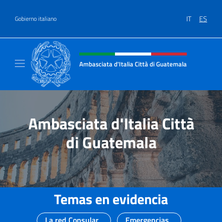
Saltar al contenido
IT
ES
Gobierno italiano
Encabezado del sitio web, redes
Ambasciata d'Italia Città di Guatemala
Sito Ufficiale Ambasciata d'Italia Città di 
Ambasciata d'Italia Città
di Guatemala
Temas en evidencia
La red Consular
Emergencias