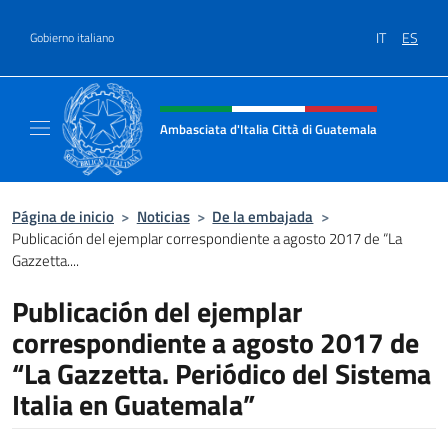
Saltar al contenido
IT
ES
Gobierno italiano
Encabezado del sitio web, redes
Ambasciata d'Italia Città di Guatemala
Sito Ufficiale Ambasciata d'Italia Città di 
Página de inicio
>
Noticias
>
De la embajada
>
Publicación del ejemplar correspondiente a agosto 2017 de “La
Gazzetta....
Publicación del ejemplar
correspondiente a agosto 2017 de
“La Gazzetta. Periódico del Sistema
Italia en Guatemala”