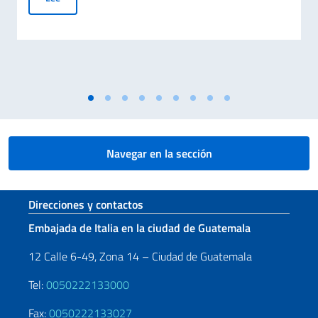
Navegar en la sección
Sezione footer
Direcciones y contactos
Embajada de Italia en la ciudad de Guatemala
12 Calle 6-49, Zona 14 – Ciudad de Guatemala
Tel:
0050222133000
Fax:
0050222133027