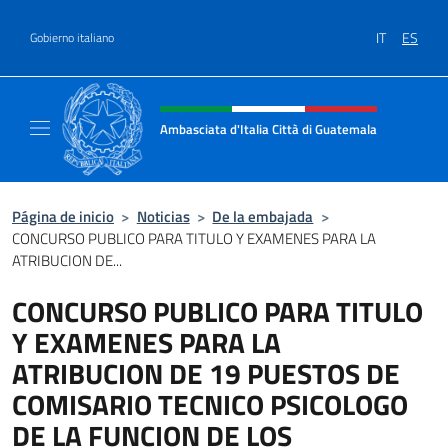
Saltar al contenido
IT
ES
Gobierno italiano
Encabezado del sitio web, redes
Ambasciata d'Italia Città di Guatemala
Sito Ufficiale Ambasciata d'Italia Città di 
Página de inicio
>
Noticias
>
De la embajada
>
CONCURSO PUBLICO PARA TITULO Y EXAMENES PARA LA
ATRIBUCION DE...
CONCURSO PUBLICO PARA TITULO
Y EXAMENES PARA LA
ATRIBUCION DE 19 PUESTOS DE
COMISARIO TECNICO PSICOLOGO
DE LA FUNCION DE LOS