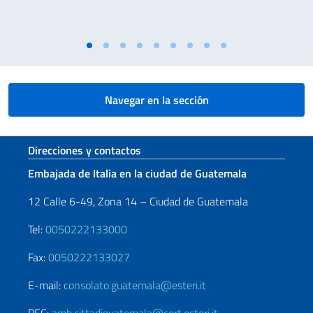
Navegar en la sección
Sezione footer
Direcciones y contactos
Embajada de Italia en la ciudad de Guatemala
12 Calle 6-49, Zona 14 – Ciudad de Guatemala
Tel:
0050222133000
Fax:
0050222133027
E-mail:
consolato.guatemala@esteri.it