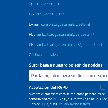
Tel:
0050222133000
Fax:
0050222133027
E-mail:
consolato.guatemala@esteri.it
PEC:
amb.cittadiguatemala@cert.esteri.it
PEC:
amb.cittadiguatemala.pass@cert.esteri.it
Oficinas centrales
Suscríbase a nuestro boletín de noticias
Inserta tu correo electronico
Aceptación del RGPD
Autorizo ​​el procesamiento de mis datos personales de
conformidad con el RGPD y el Decreto Legislativo 30 de
junio de 2003, n.196
Privacy
Avisos legales