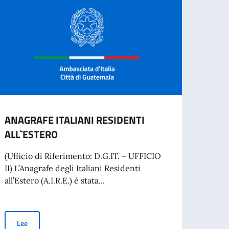
ANAGRAFE ITALIANI RESIDENTI
Publi
ALL`ESTERO
corre
Gazze
(Ufficio di Riferimento: D.G.IT. – UFFICIO
en G
II) L’Anagrafe degli Italiani Residenti
all’Estero (A.I.R.E.) è stata...
Ha si
Gazze
Italia y
ANAGRAFE ITALIANI RESIDENTI ALL`ESTERO
Lee