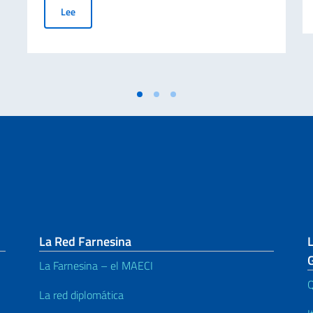
Actualización del videojuego para dispositivos móviles “
Lee
La Red Farnesina
L
La Farnesina – el MAECI
Q
La red diplomática