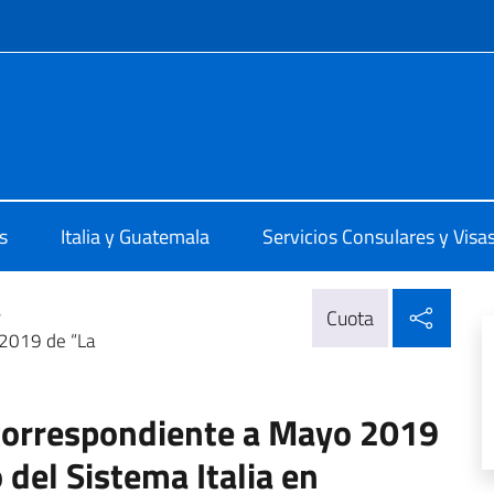
 redes sociales y menú
ittà di Guatemala
s
Italia y Guatemala
Servicios Consulares y Visa
Compa
>
Cuota
 2019 de “La
 correspondiente a Mayo 2019
 del Sistema Italia en