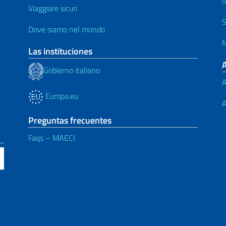
I
Viaggiare sicuri
S
Dove siamo nel mondo
N
Las instituciones
Gobierno italiano
A
Europa.eu
A
Preguntas frecuentes
Faqs – MAECI