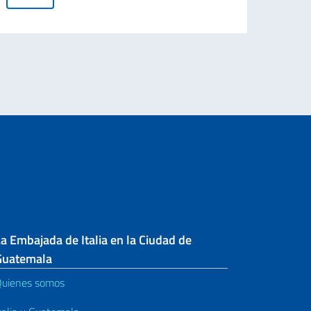
ITALY. Land of Wonders”
Le
a Embajada de Italia en la Ciudad de
Guatemala
uienes somos