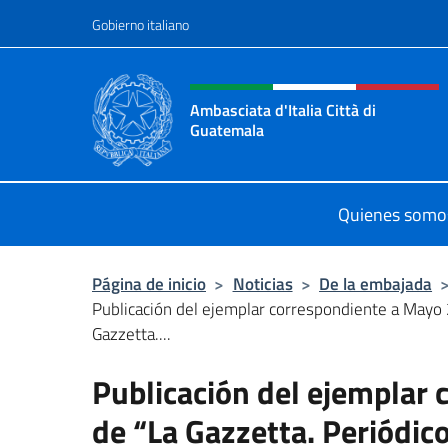
Saltar al contenido
Gobierno italiano
Encabezado del sitio web,
Ambasciata d'Italia Città di
Guatemala
Sito Ufficiale Ambasciata d'Italia C
Quienes somo
Página de inicio
>
Noticias
>
De la embajada
Publicación del ejemplar correspondiente a Mayo
Gazzetta....
Publicación del ejemplar
de “La Gazzetta. Periódico