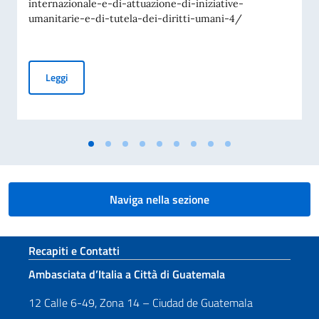
internazionale-e-di-attuazione-di-iniziative-
umanitarie-e-di-tutela-dei-diritti-umani-4/
Avviso di pubblicità per contributi a soggetti privati per fin
Leggi
Naviga nella sezione
Sezione footer
Recapiti e Contatti
Ambasciata d’Italia a Città di Guatemala
12 Calle 6-49, Zona 14 – Ciudad de Guatemala