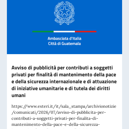
Avviso di pubblicità per contributi a soggetti
privati per finalità di mantenimento della pace
e della sicurezza internazionale e di attuazione
di iniziative umanitarie e di tutela dei diritti
umani
https://www.esteri.it/it/sala_stampa/archivionotizie
/comunicati/2026/07/avviso-di-pubblicita-per-
contributi-a-soggetti-privati-per-finalita-di-
mantenimento-della-pace-e-della-sicurezza-