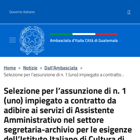
Salta al contenuto
IT
Governo Italiano
Intestazione sito, social e menù
Ambasciata d'Italia Città di Guatemala
Sito Ufficiale Ambasciata d'Italia Città di 
Home
>
Notizie
>
Dall’Ambasciata
>
Selezione per l’assunzione di n. 1 (uno) impiegato a contratto...
Selezione per l’assunzione di n. 1
(uno) impiegato a contratto da
adibire ai servizi di Assistente
Amministrativo nel settore
segretaria-archivio per le esigenze
dell’Istituto Italiano di Cultura di