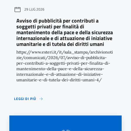
29 LUG 2026
Avviso di pubblicità per contributi a
soggetti privati per finalità di
mantenimento della pace e della sicurezza
internazionale e di attuazione di iniziative
umanitarie e di tutela dei diritti umani
https://www.esteri.it/it/sala_stampa/archivionoti
zie/comunicati/2026/07/avviso-di-pubblicita-
per-contributi-a-soggetti-privati-per-finalita-di-
mantenimento-della-pace-e-della-sicurezza-
internazionale-e-di-attuazione-di-iniziative-
umanitarie-e-di-tutela-dei-diritti-umani-4/
LEGGI DI PIÙ