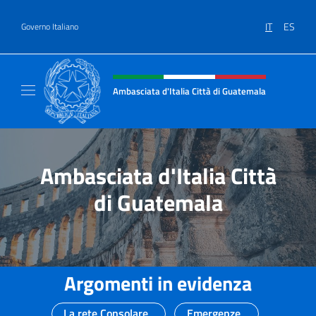
Salta al contenuto
IT
ES
Governo Italiano
Intestazione sito, social e menù
Ambasciata d'Italia Città di Guatemala
Sito Ufficiale Ambasciata d'Italia Città di 
Ambasciata d'Italia Città
di Guatemala
Argomenti in evidenza
La rete Consolare
Emergenze