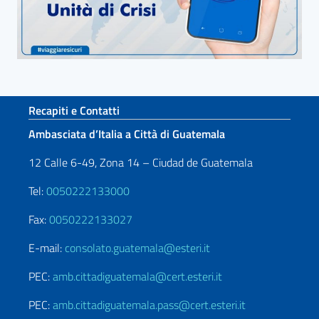
Sezione footer
Recapiti e Contatti
Ambasciata d’Italia a Città di Guatemala
12 Calle 6-49, Zona 14 – Ciudad de Guatemala
Tel:
0050222133000
Fax:
0050222133027
E-mail:
consolato.guatemala@esteri.it
PEC:
amb.cittadiguatemala@cert.esteri.it
PEC:
amb.cittadiguatemala.pass@cert.esteri.it