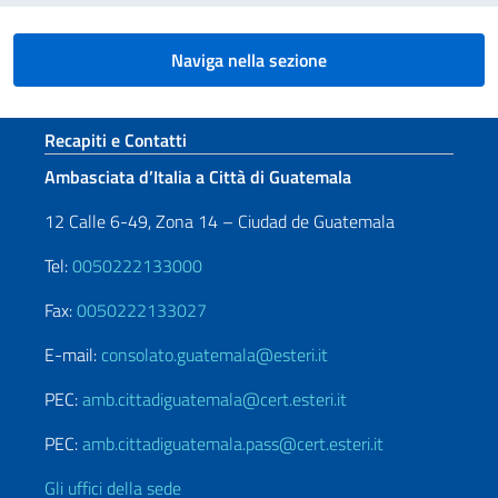
Naviga nella sezione
Sezione footer
Recapiti e Contatti
Ambasciata d’Italia a Città di Guatemala
12 Calle 6-49, Zona 14 – Ciudad de Guatemala
Tel:
0050222133000
Fax:
0050222133027
E-mail:
consolato.guatemala@esteri.it
PEC:
amb.cittadiguatemala@cert.esteri.it
PEC:
amb.cittadiguatemala.pass@cert.esteri.it
Gli uffici della sede