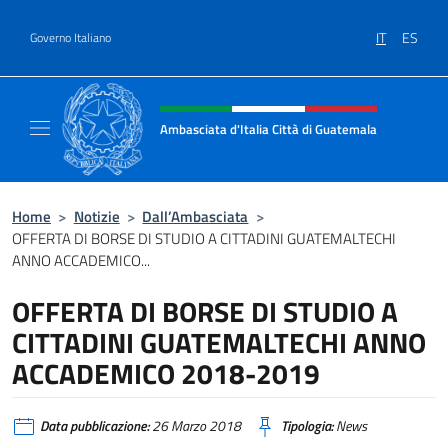
Salta al contenuto
IT
ES
Governo Italiano
Intestazione sito, social e menù
Ambasciata d'Italia Città di Guatemala
Sito Ufficiale Ambasciata d'Italia Città di 
Home
>
Notizie
>
Dall’Ambasciata
>
OFFERTA DI BORSE DI STUDIO A CITTADINI GUATEMALTECHI
ANNO ACCADEMICO...
OFFERTA DI BORSE DI STUDIO A
CITTADINI GUATEMALTECHI ANNO
ACCADEMICO 2018-2019
Data pubblicazione:
26 Marzo 2018
Tipologia:
News