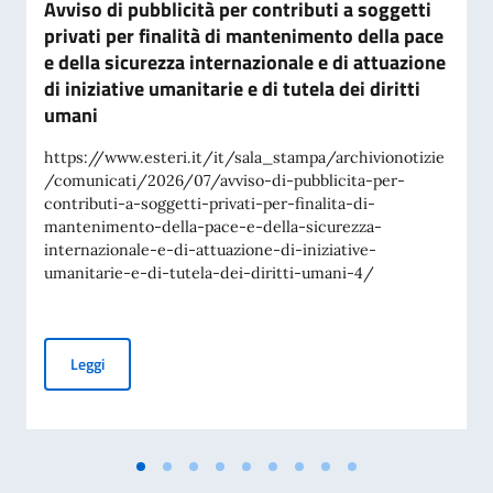
Avviso di pubblicità per contributi a soggetti
privati per finalità di mantenimento della pace
e della sicurezza internazionale e di attuazione
di iniziative umanitarie e di tutela dei diritti
umani
https://www.esteri.it/it/sala_stampa/archivionotizie
/comunicati/2026/07/avviso-di-pubblicita-per-
contributi-a-soggetti-privati-per-finalita-di-
mantenimento-della-pace-e-della-sicurezza-
internazionale-e-di-attuazione-di-iniziative-
umanitarie-e-di-tutela-dei-diritti-umani-4/
Avviso di pubblicità per contributi a soggetti privati per fin
Leggi