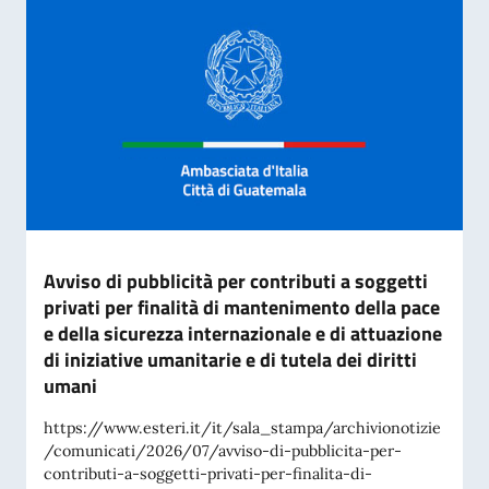
Avviso di pubblicità per contributi a soggetti
privati per finalità di mantenimento della pace
e della sicurezza internazionale e di attuazione
di iniziative umanitarie e di tutela dei diritti
umani
https://www.esteri.it/it/sala_stampa/archivionotizie
/comunicati/2026/07/avviso-di-pubblicita-per-
contributi-a-soggetti-privati-per-finalita-di-