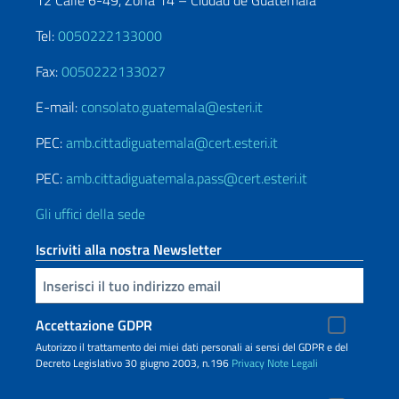
12 Calle 6-49, Zona 14 – Ciudad de Guatemala
Tel:
0050222133000
Fax:
0050222133027
E-mail:
consolato.guatemala@esteri.it
PEC:
amb.cittadiguatemala@cert.esteri.it
PEC:
amb.cittadiguatemala.pass@cert.esteri.it
Gli uffici della sede
Iscriviti alla nostra Newsletter
Inserisci la tua email
Accettazione GDPR
Autorizzo il trattamento dei miei dati personali ai sensi del GDPR e del
Decreto Legislativo 30 giugno 2003, n.196
Privacy
Note Legali