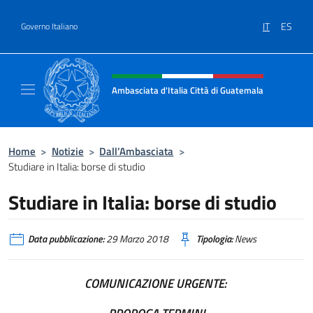
Salta al contenuto
IT
ES
Governo Italiano
Intestazione sito, social e menù
Ambasciata d'Italia Città di Guatemala
Sito Ufficiale Ambasciata d'Italia Città di 
Home
>
Notizie
>
Dall’Ambasciata
>
Studiare in Italia: borse di studio
Studiare in Italia: borse di studio
Data pubblicazione:
29 Marzo 2018
Tipologia:
News
COMUNICAZIONE URGENTE: