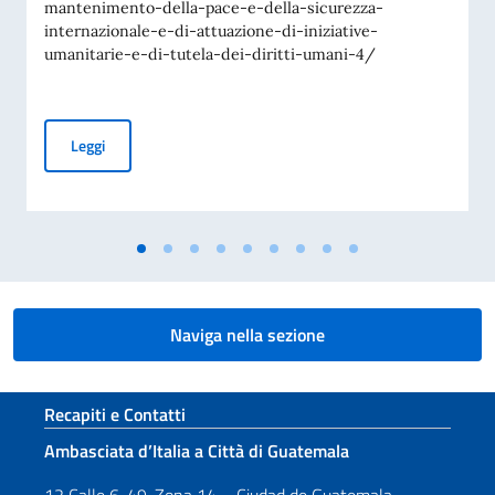
mantenimento-della-pace-e-della-sicurezza-
internazionale-e-di-attuazione-di-iniziative-
umanitarie-e-di-tutela-dei-diritti-umani-4/
Avviso di pubblicità per contributi a soggetti privati per fin
Leggi
Naviga nella sezione
Sezione footer
Recapiti e Contatti
Ambasciata d’Italia a Città di Guatemala