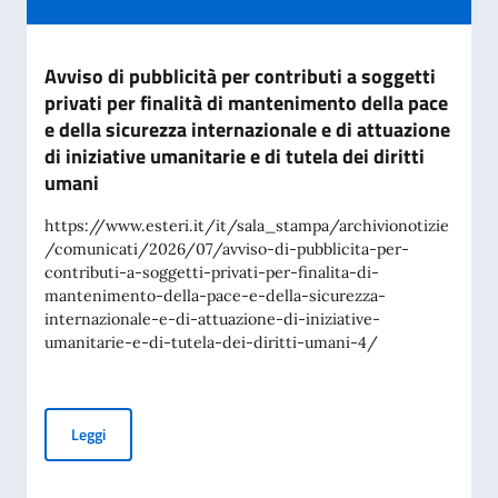
Avviso di pubblicità per contributi a soggetti
privati per finalità di mantenimento della pace
e della sicurezza internazionale e di attuazione
di iniziative umanitarie e di tutela dei diritti
umani
https://www.esteri.it/it/sala_stampa/archivionotizie
/comunicati/2026/07/avviso-di-pubblicita-per-
contributi-a-soggetti-privati-per-finalita-di-
mantenimento-della-pace-e-della-sicurezza-
internazionale-e-di-attuazione-di-iniziative-
umanitarie-e-di-tutela-dei-diritti-umani-4/
Avviso di pubblicità per contributi a soggetti privati per fin
Leggi