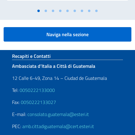
Naviga nella sezione
Sezione footer
Recapiti e Contatti
Ambasciata d’Italia a Città di Guatemala
12 Calle 6-49, Zona 14 – Ciudad de Guatemala
Tel:
0050222133000
Fax:
0050222133027
E-mail:
consolato.guatemala@esteri.it
PEC:
amb.cittadiguatemala@cert.esteri.it