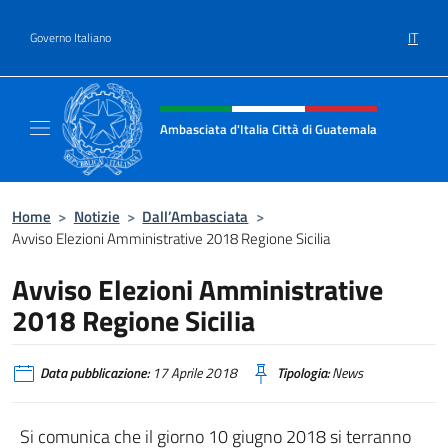
Salta al contenuto
IT
Governo Italiano
Intestazione sito, social e menù
Ambasciata d'Italia Città di Guatemala
Sito Ufficiale Ambasciata d'Italia Città di 
Home
>
Notizie
>
Dall’Ambasciata
>
Avviso Elezioni Amministrative 2018 Regione Sicilia
Avviso Elezioni Amministrative
2018 Regione Sicilia
Data pubblicazione:
17 Aprile 2018
Tipologia:
News
Si comunica che il giorno 10 giugno 2018 si terranno