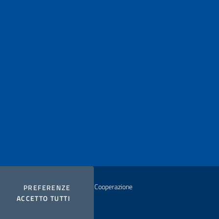
istero degli Affari Esteri e della Cooperazione
COOKIES
PREFERENZE
I COOKIES
ACCETTO TUTTI