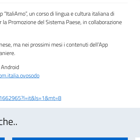
 “ItaliAmo”, un corso di lingua e cultura italiana di
per la Promozione del Sistema Paese, in collaborazione
cinese, ma nei prossimi mesi i contenuti dell’App
aniere.
i Android
om.italia.ovosodo
1341662965?l=it&ls=1&mt=8
che..