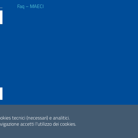
Faq – MAECI
ne di accessibilità
okies tecnici (necessari) e analitici.
2026 Copyright Min
gazione accetti l'utilizzo dei cookies.
Internazionale