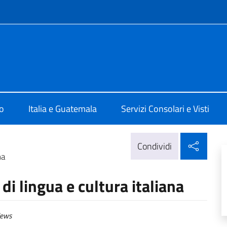
e menù
ittà di Guatemala
o
Italia e Guatemala
Servizi Consolari e Visti
Condi
Condividi
na
di lingua e cultura italiana
ews