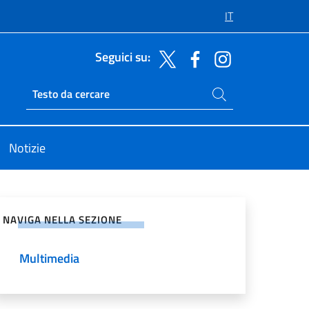
IT
Seguici su:
Cerca nel sito
Ricerca sito live
Notizie
vidi sui Social Network
NAVIGA NELLA SEZIONE
Multimedia