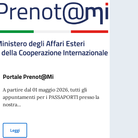
Portale Prenot@Mi
Paga
all’e
A partire dal 01 maggio 2026, tutti gli
accer
appuntamenti per i PASSAPORTI presso la
Prim
nostra...
Si co
svolg
Portale Prenot@Mi
Leggi
dell’e