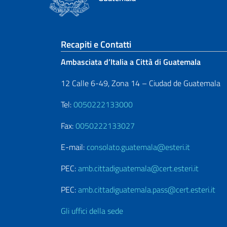
Sezione footer
Recapiti e Contatti
Ambasciata d’Italia a Città di Guatemala
12 Calle 6-49, Zona 14 – Ciudad de Guatemala
Tel:
0050222133000
Fax:
0050222133027
E-mail:
consolato.guatemala@esteri.it
PEC:
amb.cittadiguatemala@cert.esteri.it
PEC:
amb.cittadiguatemala.pass@cert.esteri.it
Gli uffici della sede