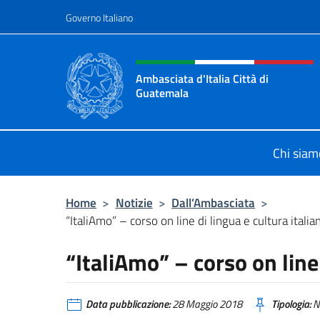
Salta al contenuto
Governo Italiano
Intestazione sito, social 
Ambasciata d'Italia Città di
Guatemala
Sito Ufficiale Ambasciata d'Italia C
Chi siam
Home
>
Notizie
>
Dall’Ambasciata
>
“ItaliAmo” – corso on line di lingua e cultura italia
“ItaliAmo” – corso on line 
Data pubblicazione:
28 Maggio 2018
Tipologia:
N