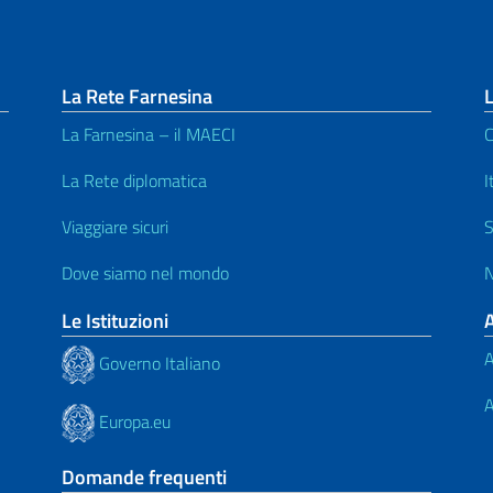
La Rete Farnesina
L
La Farnesina – il MAECI
C
La Rete diplomatica
I
Viaggiare sicuri
S
Dove siamo nel mondo
N
Le Istituzioni
A
Governo Italiano
A
Europa.eu
Domande frequenti