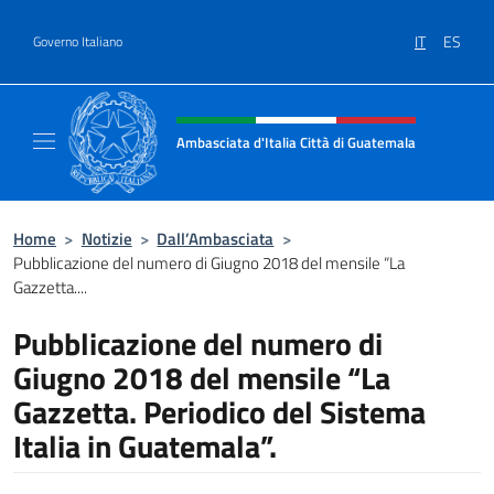
Salta al contenuto
IT
ES
Governo Italiano
Intestazione sito, social e menù
Ambasciata d'Italia Città di Guatemala
Sito Ufficiale Ambasciata d'Italia Città di 
Home
>
Notizie
>
Dall’Ambasciata
>
Pubblicazione del numero di Giugno 2018 del mensile “La
Gazzetta....
Pubblicazione del numero di
Giugno 2018 del mensile “La
Gazzetta. Periodico del Sistema
Italia in Guatemala”.