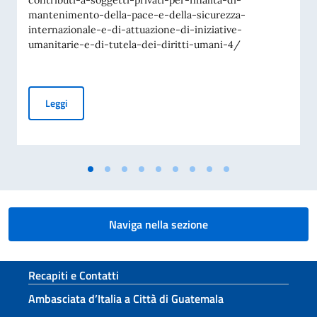
contributi-a-soggetti-privati-per-finalita-di-
mantenimento-della-pace-e-della-sicurezza-
internazionale-e-di-attuazione-di-iniziative-
umanitarie-e-di-tutela-dei-diritti-umani-4/
Avviso di pubblicità per contributi a soggetti privati per fin
Leggi
Naviga nella sezione
Sezione footer
Recapiti e Contatti
Ambasciata d’Italia a Città di Guatemala