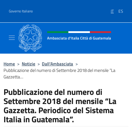
Salta al contenuto
IT
ES
Governo Italiano
Intestazione sito, social e menù
Ambasciata d'Italia Città di Guatemala
Sito Ufficiale Ambasciata d'Italia Città di 
Home
>
Notizie
>
Dall’Ambasciata
>
Pubblicazione del numero di Settembre 2018 del mensile “La
Gazzetta....
Pubblicazione del numero di
Settembre 2018 del mensile “La
Gazzetta. Periodico del Sistema
Italia in Guatemala”.