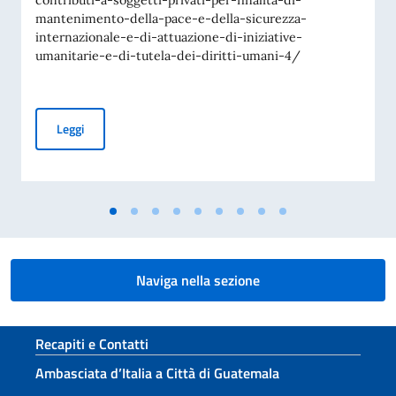
contributi-a-soggetti-privati-per-finalita-di-
mantenimento-della-pace-e-della-sicurezza-
internazionale-e-di-attuazione-di-iniziative-
umanitarie-e-di-tutela-dei-diritti-umani-4/
Avviso di pubblicità per contributi a soggetti privati per fin
Leggi
Naviga nella sezione
Sezione footer
Recapiti e Contatti
Ambasciata d’Italia a Città di Guatemala