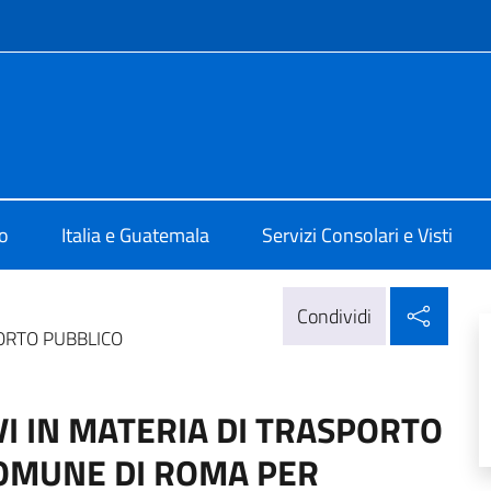
e menù
ittà di Guatemala
o
Italia e Guatemala
Servizi Consolari e Visti
Condi
Condividi
ORTO PUBBLICO
 IN MATERIA DI TRASPORTO
COMUNE DI ROMA PER