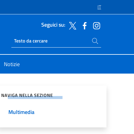
IT
Seguici su:
Cerca nel sito
Ricerca sito live
Notizie
vidi sui Social Network
NAVIGA NELLA SEZIONE
Multimedia