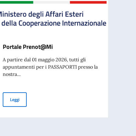
Portale Prenot@Mi
Paga
all’e
A partire dal 01 maggio 2026, tutti gli
accer
appuntamenti per i PASSAPORTI presso la
Prim
nostra...
Si co
svolg
Portale Prenot@Mi
Leggi
dell’e
Leg