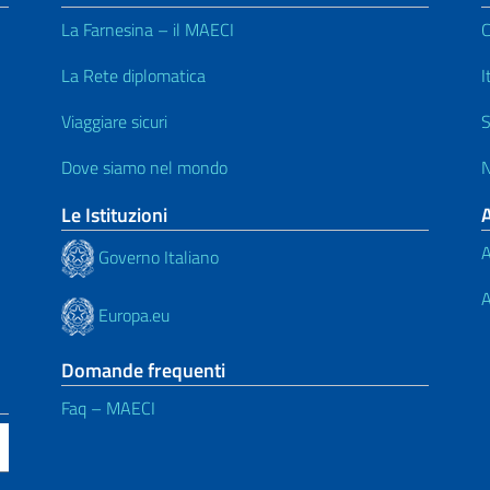
La Farnesina – il MAECI
C
La Rete diplomatica
I
Viaggiare sicuri
S
Dove siamo nel mondo
N
Le Istituzioni
A
Governo Italiano
A
Europa.eu
Domande frequenti
Faq – MAECI