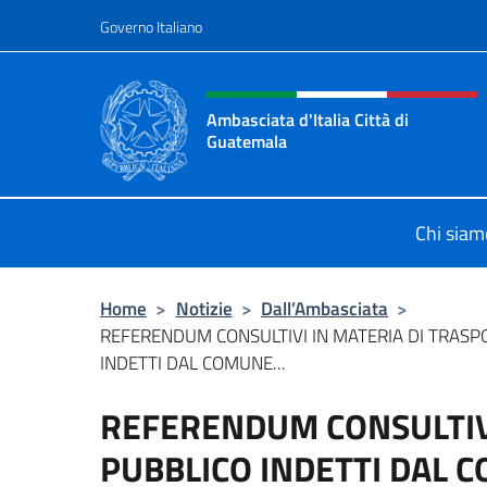
Salta al contenuto
Governo Italiano
Intestazione sito, social 
Ambasciata d'Italia Città di
Guatemala
Sito Ufficiale Ambasciata d'Italia C
Chi siam
Home
>
Notizie
>
Dall’Ambasciata
>
REFERENDUM CONSULTIVI IN MATERIA DI TRASP
INDETTI DAL COMUNE...
REFERENDUM CONSULTIVI
PUBBLICO INDETTI DAL 