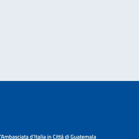
e di attuazione di iniziative umanitarie e di tutela dei diritti umani
’Ambasciata d’Italia in Città di Guatemala