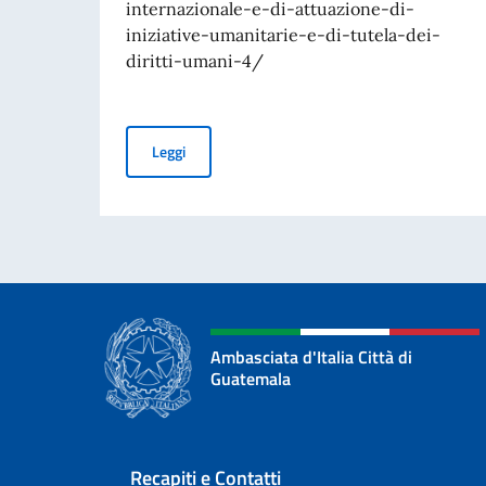
internazionale-e-di-attuazione-di-
iniziative-umanitarie-e-di-tutela-dei-
diritti-umani-4/
Avviso di pubblicità per contributi a soggetti pr
Leggi
Ambasciata d'Italia Città di
Guatemala
Sezione footer
Recapiti e Contatti