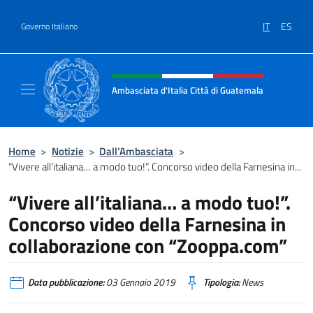
Salta al contenuto
IT
ES
Governo Italiano
Intestazione sito, social e menù
Ambasciata d'Italia Città di Guatemala
Sito Ufficiale Ambasciata d'Italia Città di 
Home
>
Notizie
>
Dall’Ambasciata
>
“Vivere all’italiana… a modo tuo!”. Concorso video della Farnesina in...
“Vivere all’italiana… a modo tuo!”.
Concorso video della Farnesina in
collaborazione con “Zooppa.com”
Data pubblicazione:
03 Gennaio 2019
Tipologia:
News