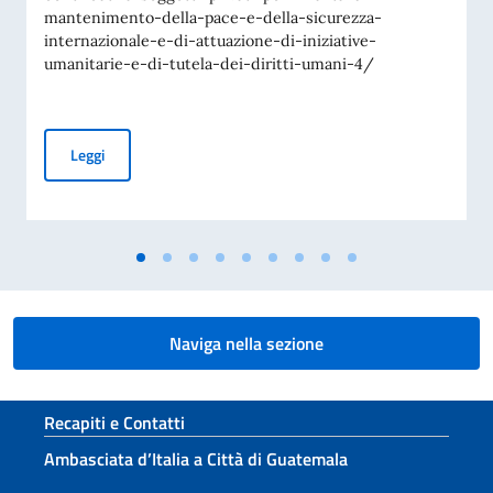
mantenimento-della-pace-e-della-sicurezza-
internazionale-e-di-attuazione-di-iniziative-
umanitarie-e-di-tutela-dei-diritti-umani-4/
Avviso di pubblicità per contributi a soggetti privati per fin
Leggi
Naviga nella sezione
Sezione footer
Recapiti e Contatti
Ambasciata d’Italia a Città di Guatemala