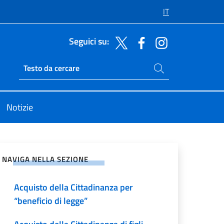
IT
Seguici su:
Cerca nel sito
Ricerca sito live
Notizie
vidi sui Social Network
NAVIGA NELLA SEZIONE
Acquisto della Cittadinanza per
“beneficio di legge”