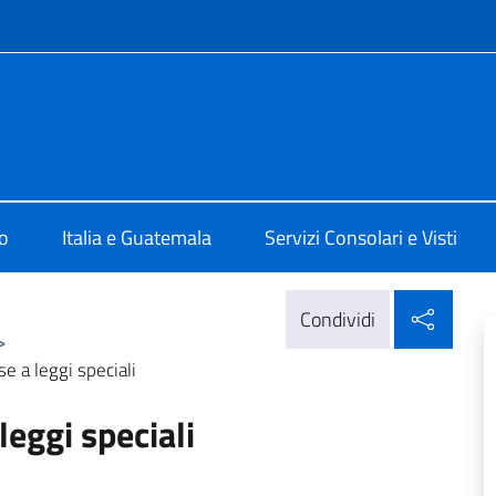
e menù
ittà di Guatemala
o
Italia e Guatemala
Servizi Consolari e Visti
Condi
Condividi
>
e a leggi speciali
eggi speciali