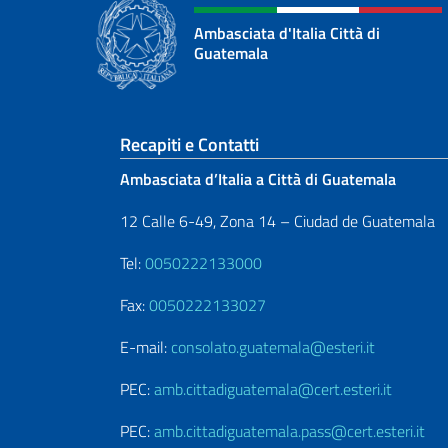
Ambasciata d'Italia Città di
Guatemala
Sezione footer
Recapiti e Contatti
Ambasciata d’Italia a Città di Guatemala
12 Calle 6-49, Zona 14 – Ciudad de Guatemala
Tel:
0050222133000
Fax:
0050222133027
E-mail:
consolato.guatemala@esteri.it
PEC:
amb.cittadiguatemala@cert.esteri.it
PEC:
amb.cittadiguatemala.pass@cert.esteri.it