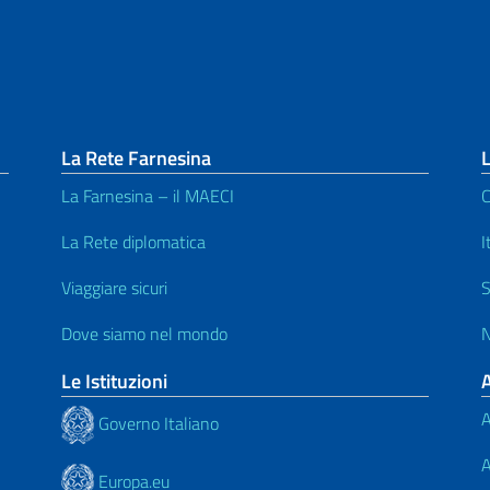
La Rete Farnesina
L
La Farnesina – il MAECI
C
La Rete diplomatica
I
Viaggiare sicuri
S
Dove siamo nel mondo
N
Le Istituzioni
A
Governo Italiano
A
Europa.eu