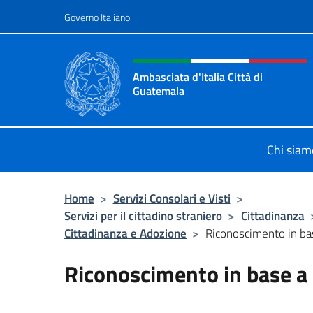
Salta al contenuto
Governo Italiano
Intestazione sito, social 
Ambasciata d'Italia Città di
Guatemala
Sito Ufficiale Ambasciata d'Italia C
Chi siam
Home
>
Servizi Consolari e Visti
>
Servizi per il cittadino straniero
>
Cittadinanza
Cittadinanza e Adozione
>
Riconoscimento in bas
Riconoscimento in base a l