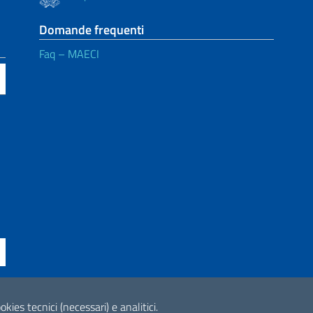
Domande frequenti
Faq – MAECI
okies tecnici (necessari) e analitici.
ne di accessibilità
2026 Copyright Min