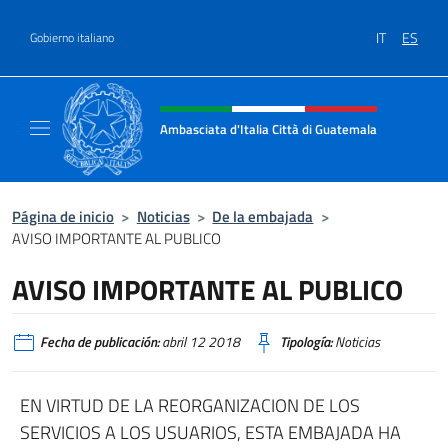
Saltar al contenido
IT
ES
Gobierno italiano
Encabezado del sitio web, redes
Ambasciata d'Italia Città di Guatemala
Sito Ufficiale Ambasciata d'Italia Città di 
Página de inicio
>
Noticias
>
De la embajada
>
AVISO IMPORTANTE AL PUBLICO
AVISO IMPORTANTE AL PUBLICO
Fecha de publicación:
abril 12 2018
Tipología:
Noticias
EN VIRTUD DE LA REORGANIZACION DE LOS
SERVICIOS A LOS USUARIOS, ESTA EMBAJADA HA