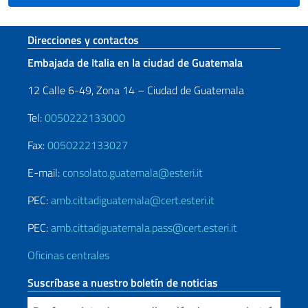
Sezione footer
Direcciones y contactos
Embajada de Italia en la ciudad de Guatemala
12 Calle 6-49, Zona 14 – Ciudad de Guatemala
Tel:
0050222133000
Fax:
0050222133027
E-mail:
consolato.guatemala@esteri.it
PEC:
amb.cittadiguatemala@cert.esteri.it
PEC:
amb.cittadiguatemala.pass@cert.esteri.it
Oficinas centrales
Suscríbase a nuestro boletín de noticias