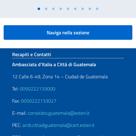
Naviga nella sezione
Sezione footer
Recapiti e Contatti
Ambasciata d’Italia a Città di Guatemala
12 Calle 6-49, Zona 14 – Ciudad de Guatemala
Tel:
0050222133000
Fax:
0050222133027
E-mail:
consolato.guatemala@esteri.it
PEC:
amb.cittadiguatemala@cert.esteri.it