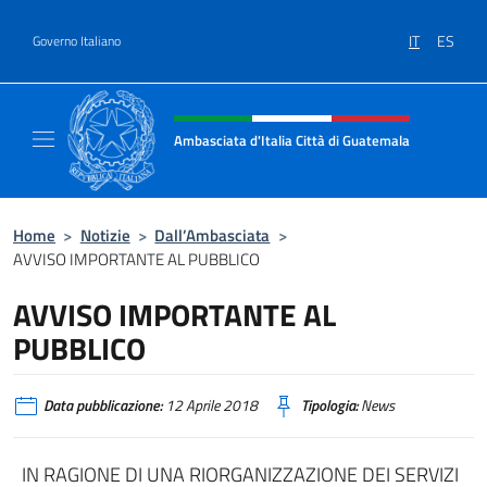
Salta al contenuto
IT
ES
Governo Italiano
Intestazione sito, social e menù
Ambasciata d'Italia Città di Guatemala
Sito Ufficiale Ambasciata d'Italia Città di 
Home
>
Notizie
>
Dall’Ambasciata
>
AVVISO IMPORTANTE AL PUBBLICO
AVVISO IMPORTANTE AL
PUBBLICO
Data pubblicazione:
12 Aprile 2018
Tipologia:
News
IN RAGIONE DI UNA RIORGANIZZAZIONE DEI SERVIZI