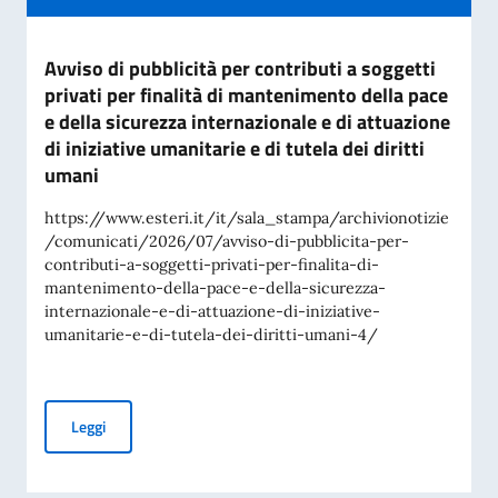
Avviso di pubblicità per contributi a soggetti
privati per finalità di mantenimento della pace
e della sicurezza internazionale e di attuazione
di iniziative umanitarie e di tutela dei diritti
umani
https://www.esteri.it/it/sala_stampa/archivionotizie
/comunicati/2026/07/avviso-di-pubblicita-per-
contributi-a-soggetti-privati-per-finalita-di-
mantenimento-della-pace-e-della-sicurezza-
internazionale-e-di-attuazione-di-iniziative-
umanitarie-e-di-tutela-dei-diritti-umani-4/
Avviso di pubblicità per contributi a soggetti privati per fin
Leggi