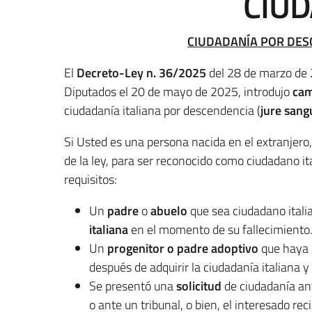
CIU
CIUDADANÍA POR DESC
El
Decreto-Ley n. 36/2025
del 28 de marzo de 
Diputados el 20 de mayo de 2025, introdujo
cam
ciudadanía italiana por descendencia (
jure sang
Si Usted es una persona nacida en el extranjero
de la ley, para ser reconocido como ciudadano it
requisitos:
Un
padre
o
abuelo
que sea ciudadano itali
italiana
en el momento de su fallecimiento
Un
progenitor o padre adoptivo
que haya
después de adquirir la ciudadanía italiana 
Se presentó una
solicitud
de ciudadanía ant
o ante un tribunal, o bien, el interesado rec