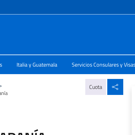
 redes sociales y menú
ittà di Guatemala
s
Italia y Guatemala
Servicios Consulares y Visa
Compa
>
Cuota
anía