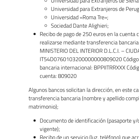
Universidad para Extranjeros de Siena
Universidad para Extranjeros de Perugia
Universidad «Roma Tre»;
Sociedad Dante Alighieri;
Recibo de pago de 250 euros en la cuenta cor
realizarse mediante transferencia bancaria 
MINISTERIO DEL INTERIOR D.L.C.I. – CIUDA
IT54D0760103200000000809020 Código BIC
bancaria internacional: BPPIITRRXXX Códi
cuenta: 809020
Algunos bancos solicitan la dirección, en este c
transferencia bancaria (nombre y apellido comple
matrimonio);
Documento de identificación (pasaporte y
vigente);
Recibo de un servicio (luz, teléfono) que ac