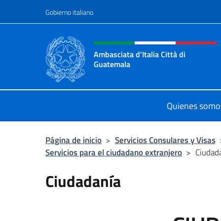
Saltar al contenido
Gobierno italiano
Encabezado del sitio web,
Ambasciata d'Italia Città di
Guatemala
Sito Ufficiale Ambasciata d'Italia C
Quienes somo
Página de inicio
>
Servicios Consulares y Visas
Servicios para el ciudadano extranjero
>
Ciudad
Ciudadanía