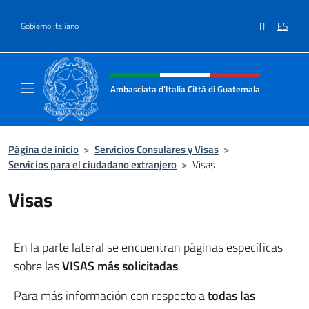
Saltar al contenido
IT
ES
Gobierno italiano
Encabezado del sitio web, redes
Ambasciata d'Italia Città di Guatemala
Sito Ufficiale Ambasciata d'Italia Città di 
Página de inicio
>
Servicios Consulares y Visas
>
Servicios para el ciudadano extranjero
>
Visas
Visas
En la parte lateral se encuentran páginas específicas
sobre las
VISAS más solicitadas
.
Para más información con respecto a
todas las