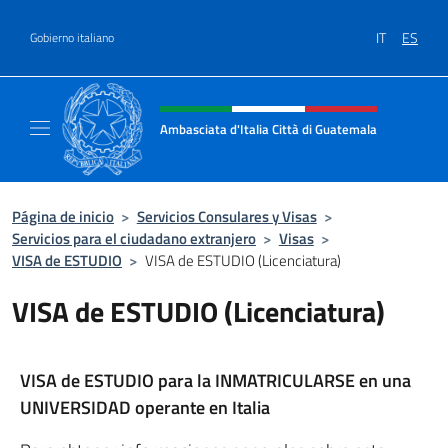
Saltar al contenido
IT
ES
Gobierno italiano
Encabezado del sitio web, redes
Ambasciata d'Italia Città di Guatemala
Sito Ufficiale Ambasciata d'Italia Città di 
Página de inicio
>
Servicios Consulares y Visas
>
Servicios para el ciudadano extranjero
>
Visas
>
VISA de ESTUDIO
>
VISA de ESTUDIO (Licenciatura)
VISA de ESTUDIO (Licenciatura)
VISA de ESTUDIO para la INMATRICULARSE en una
UNIVERSIDAD operante en Italia