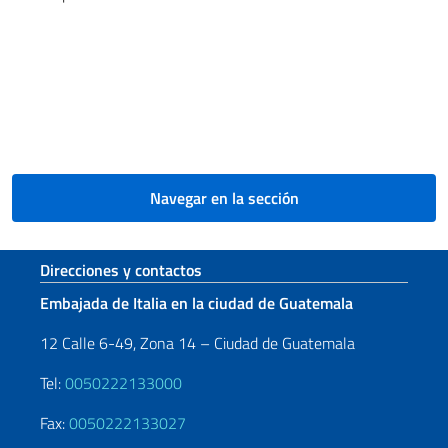
Navegar en la sección
Sezione footer
Direcciones y contactos
Embajada de Italia en la ciudad de Guatemala
12 Calle 6-49, Zona 14 – Ciudad de Guatemala
Tel:
0050222133000
Fax:
0050222133027