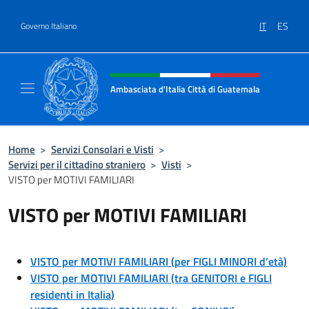
Salta al contenuto
IT
ES
Governo Italiano
Intestazione sito, social e menù
Ambasciata d'Italia Città di Guatemala
Sito Ufficiale Ambasciata d'Italia Città di 
Home
>
Servizi Consolari e Visti
>
Servizi per il cittadino straniero
>
Visti
>
VISTO per MOTIVI FAMILIARI
VISTO per MOTIVI FAMILIARI
VISTO per MOTIVI FAMILIARI (per FIGLI MINORI d’età)
VISTO per MOTIVI FAMILIARI (tra GENITORI e FIGLI
residenti in Italia)