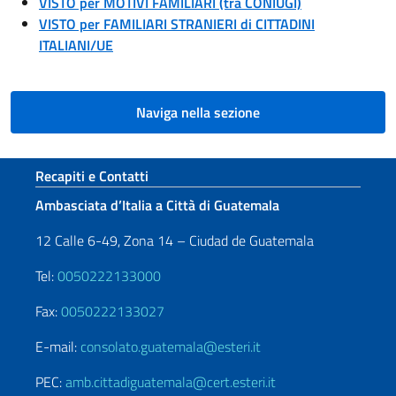
VISTO per MOTIVI FAMILIARI (tra CONIUGI)
VISTO per FAMILIARI STRANIERI di CITTADINI
ITALIANI/UE
Naviga nella sezione
Sezione footer
Recapiti e Contatti
Ambasciata d’Italia a Città di Guatemala
12 Calle 6-49, Zona 14 – Ciudad de Guatemala
Tel:
0050222133000
Fax:
0050222133027
E-mail:
consolato.guatemala@esteri.it
PEC:
amb.cittadiguatemala@cert.esteri.it