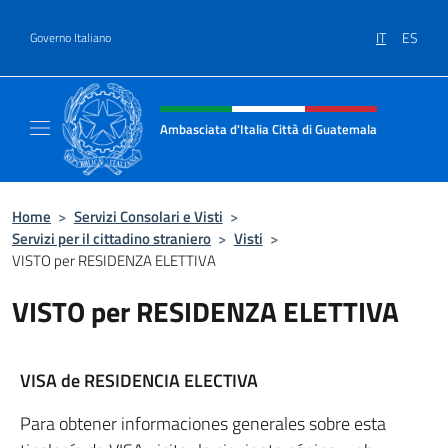
Salta al contenuto
IT
ES
Governo Italiano
Intestazione sito, social e menù
Ambasciata d'Italia Città di Guatemala
Sito Ufficiale Ambasciata d'Italia Città di 
Home
>
Servizi Consolari e Visti
>
Servizi per il cittadino straniero
>
Visti
>
VISTO per RESIDENZA ELETTIVA
VISTO per RESIDENZA ELETTIVA
VISA de RESIDENCIA ELECTIVA
Para obtener informaciones generales sobre esta