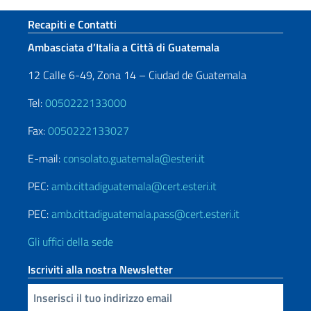
Sezione footer
Recapiti e Contatti
Ambasciata d’Italia a Città di Guatemala
12 Calle 6-49, Zona 14 – Ciudad de Guatemala
Tel:
0050222133000
Fax:
0050222133027
E-mail:
consolato.guatemala@esteri.it
PEC:
amb.cittadiguatemala@cert.esteri.it
PEC:
amb.cittadiguatemala.pass@cert.esteri.it
Gli uffici della sede
Iscriviti alla nostra Newsletter
Inserisci la tua email